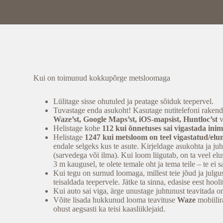
Kui on toimunud kokkupõrge metsloomaga
Lülitage sisse ohutuled ja peatage sõiduk teepervel.
Tuvastage enda asukoht! Kasutage nutitelefoni raken
Waze’st, Google Maps’st, iOS-mapsist, Huntloc’st
v
Helistage kohe
112
kui õnnetuses sai vigastada ini
Helistage
1247 kui m
etsloom on teel vigastatud/el
endale selgeks kus te asute. Kirjeldage asukohta ja ju
(sarvedega või ilma). Kui loom liigutab, on ta veel el
3 m kaugusel, te olete temale oht ja tema teile – te ei s
Kui tegu on surnud loomaga, millest teie jõud ja julgus
teisaldada teepervele. Jätke ta sinna, edasise eest hool
Kui auto sai viga, ärge unustage juhtunust teavitada om
Võite lisada hukkunud looma teavituse
Waze
mobiilir
ohust aegsasti ka teisi kaasliiklejaid.