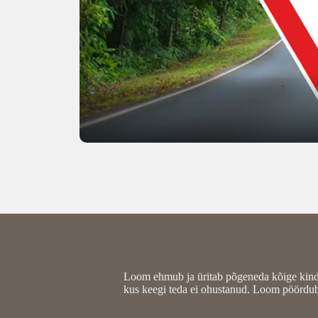
Loom ehmub ja üritab põgeneda kõige kindl
kus keegi teda ei ohustanud. Loom pöördub t