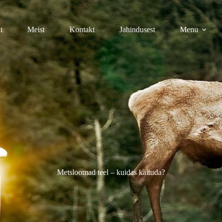
t
Meist
Kontakt
Jahindusest
Menu
Metsloomad teel – kuidas käituda?