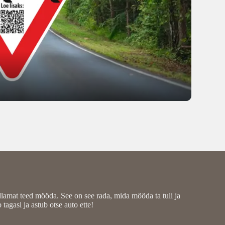
amat teed mööda. See on see rada, mida mööda ta tuli ja
agasi ja astub otse auto ette!