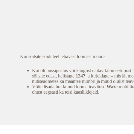
Kui sõitsite sõiduteel lebavast loomast mööda
Kui oli bussipeatus või kaugust näitav kilomeetripost 
sõitsite edasi, helistage
1247
ja kirjeldage – mis jäi 
nutiseadmetes ka maantee numbri ja muud olulist teav
Võite lisada hukkunud looma teavituse
Waze
mobiilir
ohust aegsasti ka teisi kaasliiklejaid.