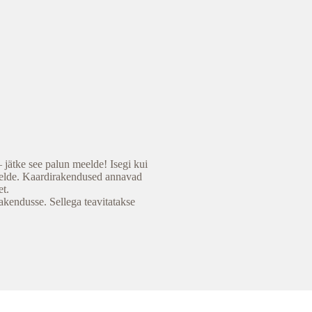
– jätke see palun meelde! Isegi kui
meelde. Kaardirakendused annavad
et.
akendusse. Sellega teavitatakse