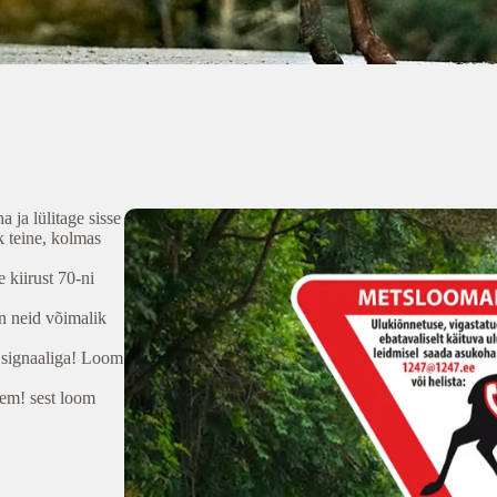
 ja lülitage sisse
k teine, kolmas
e kiirust 70-ni
n neid võimalik
a signaaliga! Loom
rem! sest loom