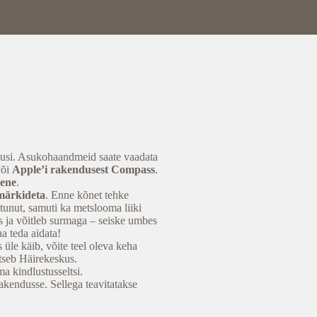
dusi. Asukohaandmeid saate vaadata
õi
Apple’i rakendusest Compass
.
mene
.
umärkideta
. Enne kõnet tehke
htunut, samuti ka metslooma liiki
us ja võitleb surmaga – seiske umbes
aa teda aidata!
 üle käib, võite teel oleva keha
itseb Häirekeskus.
a kindlustusseltsi.
akendusse. Sellega teavitatakse