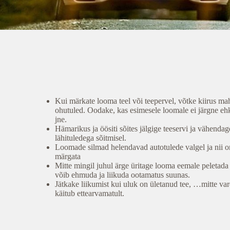
Kui märkate looma teel või teepervel, võtke kiirus maha
ohutuled. Oodake, kas esimesele loomale ei järgne eh
jne.
Hämarikus ja öösiti sõites jälgige teeservi ja vähendag
lähituledega sõitmisel.
Loomade silmad helendavad autotulede valgel ja nii o
märgata
Mitte mingil juhul ärge üritage looma eemale peletad
võib ehmuda ja liikuda ootamatus suunas.
Jätkake liikumist kui uluk on ületanud tee, …mitte va
käitub ettearvamatult.